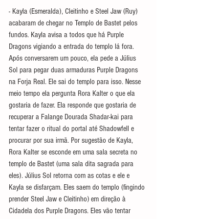
- Kayla (Esmeralda), Cleitinho e Steel Jaw (Ruy) 
acabaram de chegar no Templo de Bastet pelos 
fundos. Kayla avisa a todos que há Purple 
Dragons vigiando a entrada do templo lá fora. 
Após conversarem um pouco, ela pede a 
Július 
Sol para pegar duas armaduras Purple Dragons 
na Forja Real. Ele sai do templo para isso. Nesse 
meio tempo ela pergunta Rora Kalter o que ela 
gostaria de fazer. Ela responde que gostaria de 
recuperar a Falange Dourada Shadar-kai para 
tentar fazer o ritual do portal até Shadowfell e 
procurar por sua irmã. Por sugestão de Kayla, 
Rora Kalter se esconde em uma sala secreta no 
templo de Bastet (uma sala dita sagrada para 
eles). Július Sol retorna com as cotas e ele e 
Kayla se disfarçam.
Eles saem do templo (fingindo 
prender Steel Jaw e Cleitinho) em direção à 
Cidadela dos Purple Dragons. Eles vão tentar 