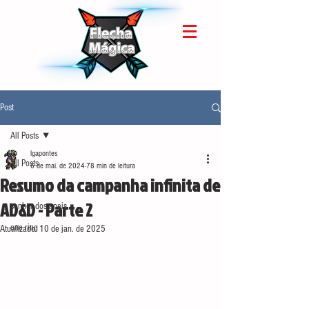
Post
All Posts
lgapontes
All Posts
6 de mai. de 2024
78 min de leitura
Resumo da campanha infinita de
rpg
AD&D - Parte 2
senhor dos aneis
one ring
Atualizado:
10 de jan. de 2025