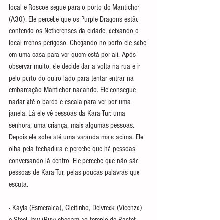
local e Roscoe segue para o porto do 
Mantichor 
(A30). Ele percebe que os Purple Dragons estão 
contendo os Netherenses da cidade, deixando o 
local menos perigoso. Chegando no porto ele sobe 
em uma casa para ver quem está por ali. Após 
observar muito, ele decide dar a volta na rua e ir 
pelo porto do outro lado para tentar entrar na 
embarcação Mantichor nadando. Ele consegue 
nadar até o bardo e escala para ver por uma 
janela. Lá ele vê pessoas da Kara-Tur: uma 
senhora, uma criança, mais algumas pessoas. 
Depois ele sobe até uma varanda mais acima. Ele 
olha pela fechadura e percebe que há pessoas 
conversando lá dentro. Ele percebe que não são 
pessoas de Kara-Tur, pelas poucas palavras que 
escuta.
- Kayla (Esmeralda), Cleitinho, Delvreck (Vicenzo) 
e Steel Jaw (Ruy) chegam ao templo de Bastet 