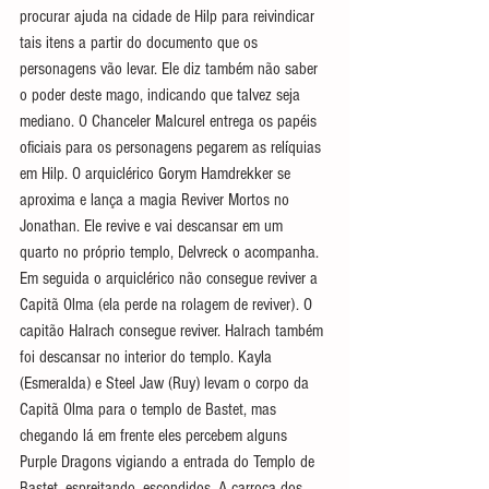
procurar ajuda na cidade de Hilp para reivindicar 
tais itens a partir do documento que os 
personagens vão levar. Ele diz também não saber 
o poder deste mago, indicando que talvez seja 
mediano. O Chanceler Malcurel entrega os papéis 
oficiais para os personagens pegarem as relíquias 
em Hilp. O arquiclérico Gorym Hamdrekker se 
aproxima e lança a magia Reviver Mortos no 
Jonathan. Ele revive e vai descansar em um 
quarto no próprio templo, Delvreck o acompanha. 
Em seguida o arquiclérico não consegue reviver a 
Capitã Olma (ela perde na rolagem de reviver). O 
capitão Halrach consegue reviver. Halrach também 
foi descansar no interior do templo. Kayla 
(Esmeralda) e Steel Jaw (Ruy) levam o corpo da 
Capitã Olma para o templo de Bastet, mas 
chegando lá em frente eles percebem alguns 
Purple Dragons vigiando a entrada do Templo de 
Bastet, espreitando, escondidos. A carroça dos 