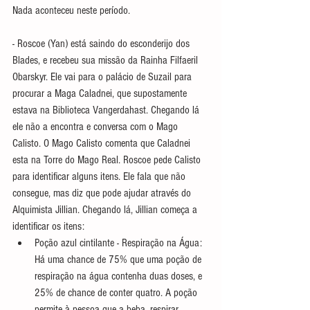
Nada aconteceu neste período. 
- Roscoe (Yan) está saindo do esconderijo dos 
Blades, e recebeu sua missão da Rainha Filfaeril 
Obarskyr. Ele vai para o palácio de Suzail para 
procurar a Maga Caladnei, que supostamente 
estava na Biblioteca Vangerdahast. Chegando lá 
ele não a encontra e conversa com o Mago 
Calisto. O Mago Calisto comenta que Caladnei 
esta na Torre do Mago Real. Roscoe pede Calisto 
para identificar alguns itens. Ele fala que não 
consegue, mas diz que pode ajudar através do 
Alquimista Jillian. Chegando lá, Jillian começa a 
identificar os itens:
Poção azul cintilante - Respiração na Água: 
Há uma chance de 75% que uma poção de 
respiração na água contenha duas doses, e 
25% de chance de conter quatro. A poção 
permite à pessoa que a beba, respirar 