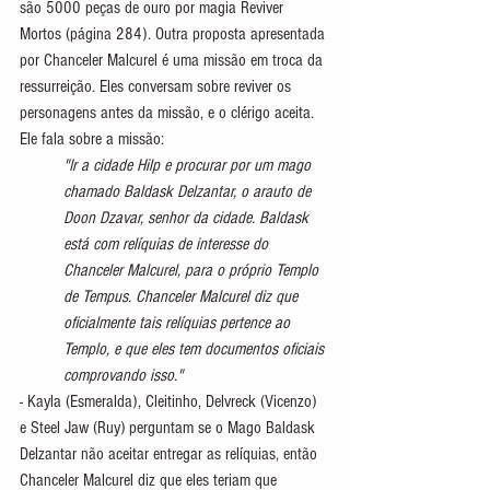
são 5000 peças de ouro por magia Reviver 
Mortos (página 284). Outra proposta apresentada 
por Chanceler Malcurel é uma missão em troca da 
ressurreição. Eles conversam sobre reviver os 
personagens antes da missão, e o clérigo aceita. 
Ele fala sobre a missão:
"Ir a cidade Hilp e procurar por um mago 
chamado Baldask Delzantar, o arauto de 
Doon Dzavar, senhor da cidade. Baldask 
está com relíquias de interesse do 
Chanceler Malcurel, para o próprio Templo 
de Tempus. Chanceler Malcurel diz que 
oficialmente tais relíquias pertence ao 
Templo, e que eles tem documentos oficiais 
comprovando isso."
- Kayla (Esmeralda), Cleitinho, Delvreck (Vicenzo) 
e Steel Jaw (Ruy) perguntam se o Mago Baldask 
Delzantar não aceitar entregar as relíquias, então 
Chanceler Malcurel diz que eles teriam que 