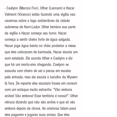
- Caelynn (Marcos Fon), Uther (Leonam) e Hazar 
Velmont (Vicenzo) estão fazendo uma vigília nas 
cavernas sobre o lago subterrâneo da cidade 
submersa de Hurn-Ladur. Uther termina sua parte 
da vigília e Hazar começa seu turno. Hazar 
começa a sentir cheiro forte de água salgada. 
Hazar joga água benta no chão posterior a mesa 
que eles colocaram de barricada. Hazar escuta um 
som estalado. Ele acorda Uther e Caelynn e diz 
que há um morto-vivo chegando. Caelynn se 
assusta com cheiro de sal e pensa em escalar 
pela entrada, mas ela escuta o barulho da 
Wyvern 
lá fora. De repente eles escutam frases em comum 
com um sotaque muito estranho: "Vão embora 
anões! Vão embora! Esse território é nosso!". Uther 
retruca dizendo que não são anões e que só vão 
embora depois da chuva. As criaturas falam para 
eles pagarem e jogares suas armas. Que eles 