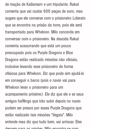
de maçãs de Kallamarn e um tripulante. Rakal 
comenta que vai custar 600 peças de ouro, mas 
sugere que ele converse com o prisioneiro Liderato 
que se encontra na prisão da torre, pois ele será 
transportado para Wheloon. Milo concorda em 
conversar com o prisioneiro. Na descida Rakal 
comenta sussurrando que está um pouco 
preocupado pois os Purple Dragons e Blue 
Dragons estão realizado missões não oficiais, 
inclusive levando esse prisioneiro de forma 
ofisiosa para Wheloon. Diz que pode sim ajudá-lo 
em conseguir o barco (pois o navio vai para 
Wheloon levar o prisioneiro para um 
acampamento próximo). Ele diz que ele e se seus 
amigos halflings que irão subir depois no navio 
podem ser presos por esses Purple Dragons que 
estão realizado tais missões "ilegais". Milo 
entende mas diz que tudo bem, vai arriscar. Eles 
descem para as prisões. Milo encontra-se com 