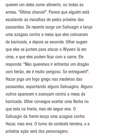
querem um deles como alimento, ou todas as 
armas. "Última chance!". Parece que alguém está 
escalando as muralhas de pedra próximo das 
passarelas. De repente surge um 
Sahuagin e lança 
uma azagaia contra a mesa que eles colocaram 
de barricada, e depois se esconde. Uther sugere 
que eles se juntem para atacar o 
Wyvern lá em 
cima, e que eles podem ficar com a carne. Ele 
responde: "Não queremos ir enfrentar um dragão 
com ferrão, ele é muito perigoso. Se entreguem!". 
Hazar joga um fogo grego nas madeiras das 
passarelas, espantando alguns Sahuagins. Alguns 
outros aparecem e avançam contra a mesa da 
barricada. Uther consegue acertar uma flecha no 
que esta na frente, mas ele segue vivo. O 
Sahuagin da frente lança uma azagaia contra 
Hazar, mas erra. O turno de combate termina, e a 
próxima ação será dos personagens.