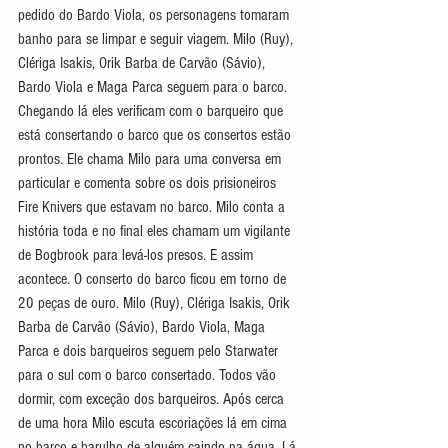
pedido do Bardo Viola, os personagens tomaram 
banho para se limpar e seguir viagem. Milo (Ruy), 
Clériga Isakis, Orik Barba de Carvão (Sávio), 
Bardo Viola e Maga Parca seguem para o barco. 
Chegando lá eles verificam com o barqueiro que 
está consertando o barco que os consertos estão 
prontos. Ele chama Milo para uma conversa em 
particular e comenta sobre os dois prisioneiros 
Fire Knivers que estavam no barco. Milo conta a 
história toda e no final eles chamam um vigilante 
de Bogbrook para levá-los presos. E assim 
acontece. O conserto do barco ficou em torno de 
20 peças de ouro. Milo (Ruy), Clériga Isakis, Orik 
Barba de Carvão (Sávio), Bardo Viola, Maga 
Parca e dois barqueiros seguem pelo Starwater 
para o sul com o barco consertado. Todos vão 
dormir, com exceção dos barqueiros. Após cerca 
de uma hora Milo escuta escoriações lá em cima 
no barco e barulho de alguém caindo na água. Lá 