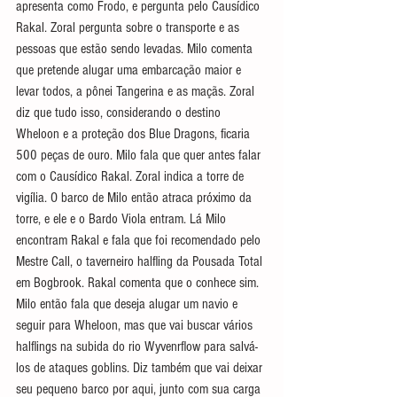
apresenta como Frodo, e pergunta pelo Causídico 
Rakal. Zoral pergunta sobre o transporte e as 
pessoas que estão sendo levadas. Milo comenta 
que pretende alugar uma embarcação maior e 
levar todos, a pônei Tangerina e as maçãs. Zoral 
diz que tudo isso, considerando o destino 
Wheloon e a proteção dos Blue Dragons, ficaria 
500 peças de ouro. Milo fala que quer antes falar 
com o Causídico Rakal. Zoral indica a torre de 
vigília. O barco de Milo então atraca próximo da 
torre, e ele e o Bardo Viola entram. Lá Milo 
encontram Rakal e fala que foi recomendado pelo 
Mestre Call, o taverneiro halfling da Pousada Total 
em 
Bogbrook. Rakal comenta que o conhece sim. 
Milo então fala que deseja alugar um navio e 
seguir para 
Wheloon
, mas que vai buscar vários 
halflings na subida do rio 
Wyvenrflow para salvá-
los de ataques goblins. Diz também que vai deixar 
seu pequeno barco por aqui, junto com sua carga 