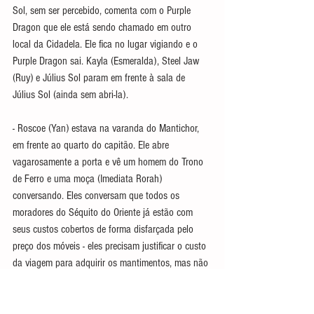
Sol, sem ser percebido, comenta com o Purple 
Dragon que ele está sendo chamado em outro 
local da Cidadela. Ele fica no lugar vigiando e o 
Purple Dragon sai. 
Kayla (Esmeralda), Steel Jaw 
(Ruy) e 
Július Sol param em frente à sala de 
Július Sol (ainda sem abri-la).
- Roscoe (Yan) estava na varanda do 
Mantichor, 
em frente ao quarto do capitão. Ele abre 
vagarosamente a porta e vê um homem do Trono 
de Ferro e uma moça (Imediata Rorah) 
conversando. Eles conversam que todos os 
moradores do Séquito do Oriente já estão com 
seus custos cobertos de forma disfarçada pelo 
preço dos móveis - eles precisam justificar o custo 
da viagem para adquirir os mantimentos, mas não 
há registro legal deles saindo do Suzail. O homem 
do Trono de Ferro comenta que eles devem zarpar, 
mas Rorah fala que eles devem esperar a 