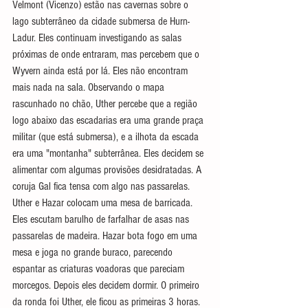
Velmont (Vicenzo) estão nas cavernas sobre o 
lago subterrâneo da cidade submersa de Hurn-
Ladur. Eles continuam investigando as salas 
próximas de onde entraram, mas percebem que o 
Wyvern ainda está por lá. Eles não encontram 
mais nada na sala. Observando o mapa 
rascunhado no chão, Uther percebe que a região 
logo abaixo das escadarias era uma grande praça 
militar (que está submersa), e a ilhota da escada 
era uma "montanha" subterrânea. Eles decidem se 
alimentar com algumas provisões desidratadas. A 
coruja Gal fica tensa com algo nas passarelas. 
Uther e Hazar colocam uma mesa de barricada. 
Eles escutam barulho de farfalhar de asas nas 
passarelas de madeira. Hazar bota fogo em uma 
mesa e joga no grande buraco, parecendo 
espantar as criaturas voadoras que pareciam 
morcegos. Depois eles decidem dormir. O primeiro 
da ronda foi Uther, ele ficou as primeiras 3 horas. 