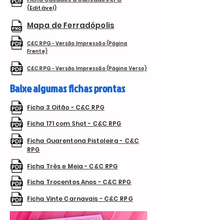
(Editável)
Mapa de Ferradópolis
C&C RPG - Versão Impressão (Página
Frente)
C&C RPG - Versão Impressão (Página Verso)
Baixe algumas fichas prontas
Ficha 3 Oitão - C&C RPG
Ficha 171 com Shot - C&C RPG
Ficha Quarentona Pistoleira - C&C
RPG
Ficha Três e Meia - C&C RPG
Ficha Trocentos Anos - C&C RPG
Ficha Vinte Carnavais - C&C RPG