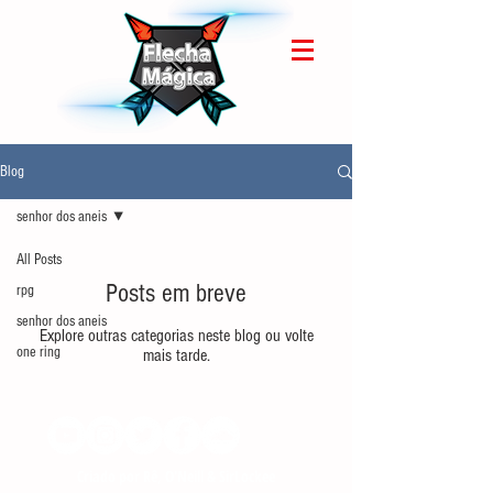
Blog
senhor dos aneis
All Posts
Posts em breve
rpg
senhor dos aneis
Explore outras categorias neste blog ou volte
one ring
mais tarde.
Criado por Rê, O'Neill & SirLockee